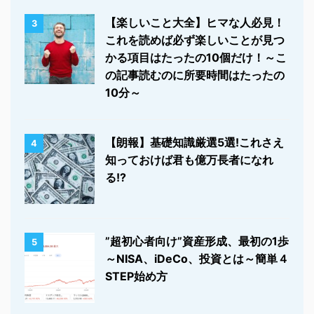
【楽しいこと大全】ヒマな人必見！
3
これを読めば必ず楽しいことが見つ
かる項目はたったの10個だけ！～こ
の記事読むのに所要時間はたったの
10分～
【朗報】基礎知識厳選5選!これさえ
4
知っておけば君も億万長者になれ
る!?
”超初心者向け”資産形成、最初の1歩
5
～NISA、iDeCo、投資とは～簡単４
STEP始め方