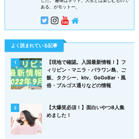
した。 趣味はネット。人生とは楽しむもので
ある、がモットー。
よく読まれている記事
【現地で確認。入国最新情報！】フ
1
ィリピン・マニラ・パラワン島、ご
飯、タクシー、ktv、GoGoBar・風
俗・ブルゴス通りなどの情報
【大爆笑必須！】面白いやつ8人集
2
めました！