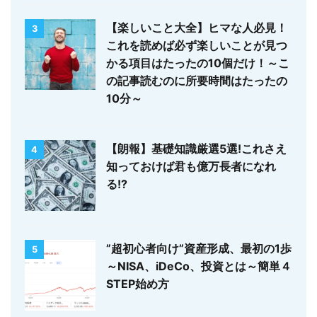
【楽しいこと大全】ヒマな人必見！
3
これを読めば必ず楽しいことが見つ
かる項目はたったの10個だけ！～こ
の記事読むのに所要時間はたったの
10分～
【朗報】基礎知識厳選5選!これさえ
4
知っておけば君も億万長者になれ
る!?
”超初心者向け”資産形成、最初の1歩
5
～NISA、iDeCo、投資とは～簡単４
STEP始め方