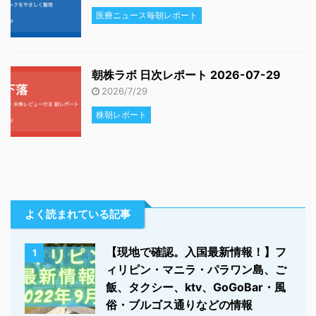
医療ニュース毎朝レポート
朝株ラボ 日次レポート 2026-07-29
2026/7/29
株朝レポート
よく読まれている記事
【現地で確認。入国最新情報！】フ
1
ィリピン・マニラ・パラワン島、ご
飯、タクシー、ktv、GoGoBar・風
俗・ブルゴス通りなどの情報