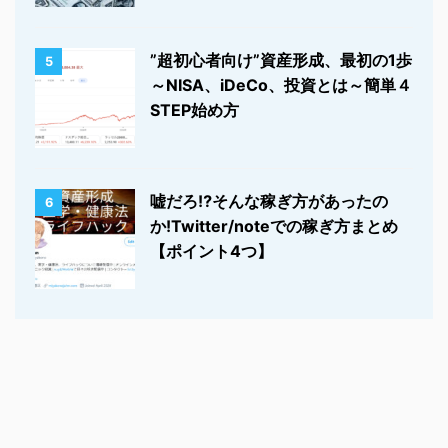
”超初心者向け”資産形成、最初の1歩
5
～NISA、iDeCo、投資とは～簡単４
STEP始め方
嘘だろ⁉そんな稼ぎ方があったの
6
か!Twitter/noteでの稼ぎ方まとめ
【ポイント4つ】