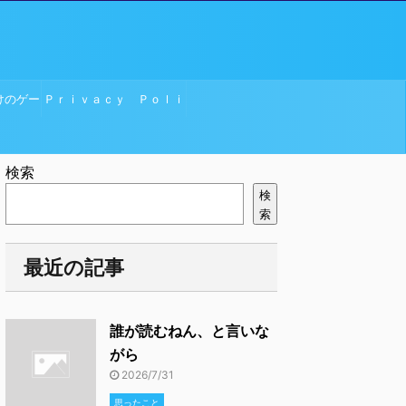
けのゲー
Ｐｒｉｖａｃｙ Ｐｏｌｉ
ｃｙ
検索
検
索
最近の記事
誰が読むねん、と言いな
がら
2026/7/31
思ったこと