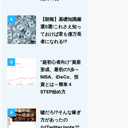
【朗報】基礎知識厳
4
選5選!これさえ知っ
ておけば君も億万長
者になれる!?
”超初心者向け”資産
5
形成、最初の1歩～
NISA、iDeCo、投
資とは～簡単４
STEP始め方
嘘だろ⁉そんな稼ぎ
6
方があったの
か!Twitter/noteで