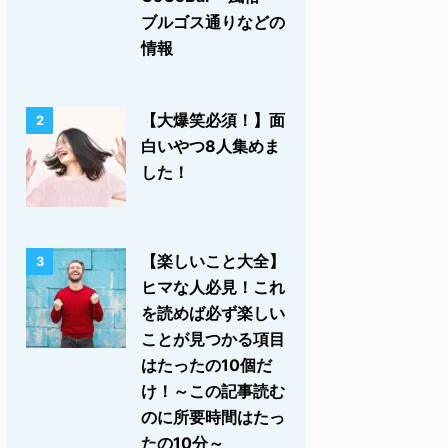
ブルゴス通りなどの
情報
【大爆笑必須！】面
2
白いやつ8人集めま
した！
【楽しいこと大全】
3
ヒマな人必見！これ
を読めば必ず楽しい
ことが見つかる項目
はたったの10個だ
け！～この記事読む
のに所要時間はたっ
たの10分～