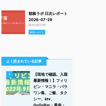
朝株ラボ 日次レポート
2026-07-29
2026/7/29
株朝レポート
よく読まれている記事
【現地で確認。入国
1
最新情報！】フィリ
ピン・マニラ・パラ
ワン島、ご飯、タク
シー、ktv、
GoGoBar・風俗・