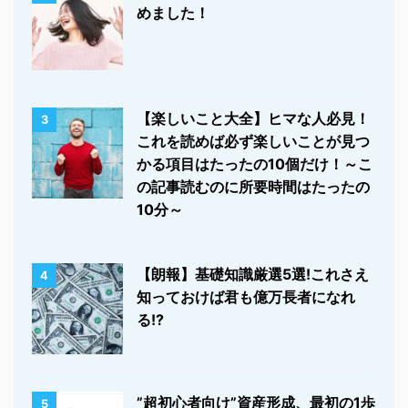
めました！
【楽しいこと大全】ヒマな人必見！
3
これを読めば必ず楽しいことが見つ
かる項目はたったの10個だけ！～こ
の記事読むのに所要時間はたったの
10分～
【朗報】基礎知識厳選5選!これさえ
4
知っておけば君も億万長者になれ
る!?
”超初心者向け”資産形成、最初の1歩
5