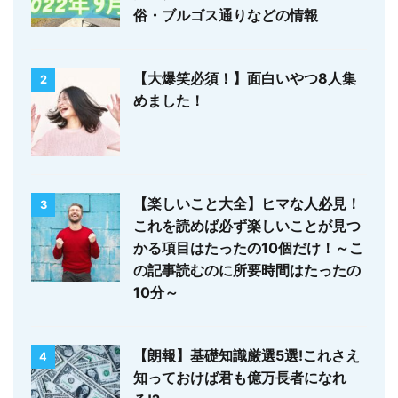
俗・ブルゴス通りなどの情報
【大爆笑必須！】面白いやつ8人集
2
めました！
【楽しいこと大全】ヒマな人必見！
3
これを読めば必ず楽しいことが見つ
かる項目はたったの10個だけ！～こ
の記事読むのに所要時間はたったの
10分～
【朗報】基礎知識厳選5選!これさえ
4
知っておけば君も億万長者になれ