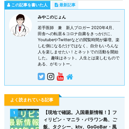
この記事を書いた人
最新記事
みやこのじょん
若手医師 兼 新人ブロガー 2020年4月、
田舎への転居＆コロナ自粛をきっかけに、
YoutubeやTwitterなどの閲覧時間が爆増。楽
しむ側になるだけではなく、自分もいろんな
人を楽しませたい！とネットでの活動を開始
した。 趣味はネット。人生とは楽しむもので
ある、がモットー。
よく読まれている記事
【現地で確認。入国最新情報！】フ
1
ィリピン・マニラ・パラワン島、ご
飯、タクシー、ktv、GoGoBar・風