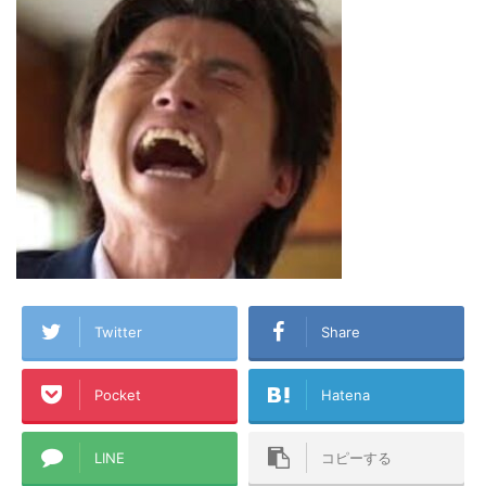
Twitter
Share
Pocket
Hatena
LINE
コピーする