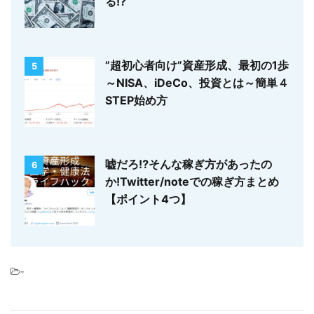
る!?
”超初心者向け”資産形成、最初の1歩
5
～NISA、iDeCo、投資とは～簡単４
STEP始め方
嘘だろ⁉そんな稼ぎ方があったの
6
か!Twitter/noteでの稼ぎ方まとめ
【ポイント4つ】
-