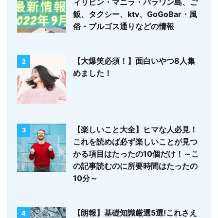
ィリピン・マニラ・パラワン島、ご
飯、タクシー、ktv、GoGoBar・風
俗・ブルゴス通りなどの情報
【大爆笑必須！】面白いやつ8人集
2
めました！
【楽しいこと大全】ヒマな人必見！
3
これを読めば必ず楽しいことが見つ
かる項目はたったの10個だけ！～こ
の記事読むのに所要時間はたったの
10分～
【朗報】基礎知識厳選5選!これさえ
4