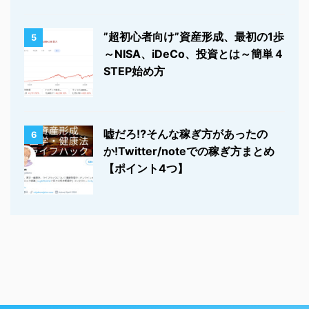
”超初心者向け”資産形成、最初の1歩
5
～NISA、iDeCo、投資とは～簡単４
STEP始め方
嘘だろ⁉そんな稼ぎ方があったの
6
か!Twitter/noteでの稼ぎ方まとめ
【ポイント4つ】