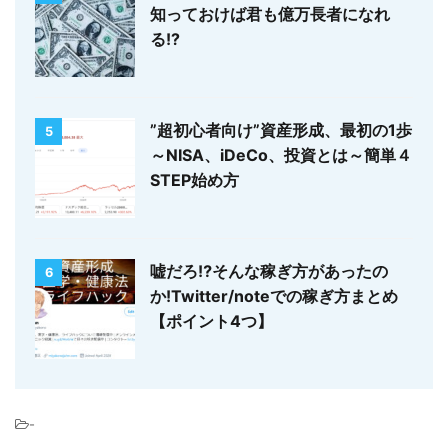
知っておけば君も億万長者になれ
る!?
”超初心者向け”資産形成、最初の1歩
5
～NISA、iDeCo、投資とは～簡単４
STEP始め方
嘘だろ⁉そんな稼ぎ方があったの
6
か!Twitter/noteでの稼ぎ方まとめ
【ポイント4つ】
-