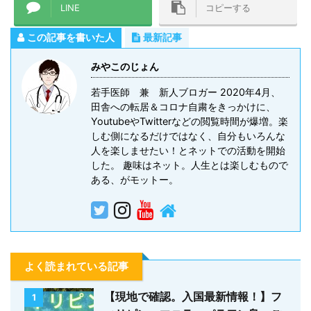
LINE
コピーする
この記事を書いた人
最新記事
みやこのじょん
若手医師 兼 新人ブロガー 2020年4月、
田舎への転居＆コロナ自粛をきっかけに、
YoutubeやTwitterなどの閲覧時間が爆増。楽
しむ側になるだけではなく、自分もいろんな
人を楽しませたい！とネットでの活動を開始
した。 趣味はネット。人生とは楽しむもので
ある、がモットー。
よく読まれている記事
【現地で確認。入国最新情報！】フ
1