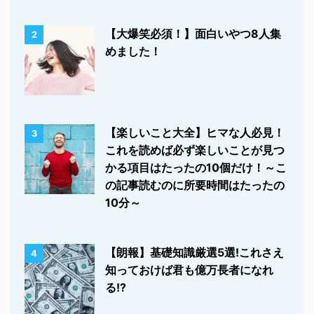
【大爆笑必須！】面白いやつ8人集
2
めました！
【楽しいこと大全】ヒマな人必見！
3
これを読めば必ず楽しいことが見つ
かる項目はたったの10個だけ！～こ
の記事読むのに所要時間はたったの
10分～
【朗報】基礎知識厳選5選!これさえ
4
知っておけば君も億万長者になれ
る!?