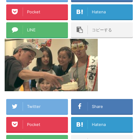
Pocket
Hatena
LINE
コピーする
Twitter
Share
Pocket
Hatena