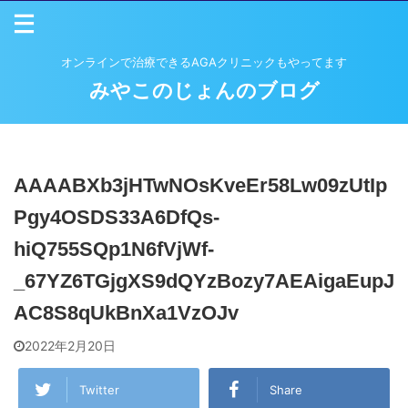
オンラインで治療できるAGAクリニックもやってます
みやこのじょんのブログ
AAAABXb3jHTwNOsKveEr58Lw09zUtIp
Pgy4OSDS33A6DfQs-
hiQ755SQp1N6fVjWf-
_67YZ6TGjgXS9dQYzBozy7AEAigaEupJ
AC8S8qUkBnXa1VzOJv
2022年2月20日
Twitter
Share