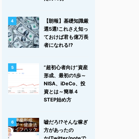
【朗報】基礎知識厳
4
選5選!これさえ知っ
ておけば君も億万長
者になれる!?
”超初心者向け”資産
5
形成、最初の1歩～
NISA、iDeCo、投
資とは～簡単４
STEP始め方
嘘だろ⁉そんな稼ぎ
6
方があったの
か!Twitter/noteで