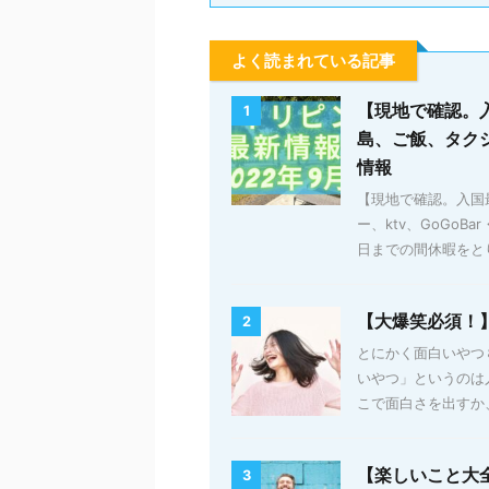
よく読まれている記事
【現地で確認。
1
島、ご飯、タクシ
情報
【現地で確認。入国
ー、ktv、GoGoB
日までの間休暇をとり
【大爆笑必須！
2
とにかく面白いやつ
いやつ」というのは
こで面白さを出すか、
【楽しいこと大
3