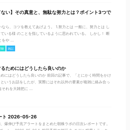
てない】その真意と、無駄な努力とは？ポイント3つで
いなら、コツを教えてあげよう。 1.努力とは 一般に、努力とは し
ている様 のことを指しているように思われている。 しかし！ 断
や ...
受験
雑記
するためにはどうしたら良いのか
めにはどうしたら良いのか 前回の記事で、「とにかく時間をかけ
」というお話をしたが、実際にはそれ以外の要素が複雑に絡み合っ
それを大雑把に ...
 2026-05-26
柄、爆伸び予兆アラートをまとめた朝株ラボの日次レポートです。