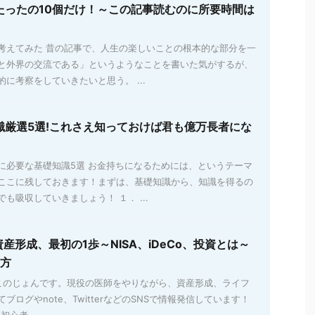
たったの10個だけ！～この記事読むのに所要時間は
考えてみた 昔の記事で、人生の楽しいことの根本的な部分を一
と外界の交流である」というようなことを書いた気がするが、
に考察をしていきたいと思う。 ...
識厳選5選!これさえ知っておけば君も億万長者にな
に必要な基礎知識5選 お金持ちになるためには、というテーマ
ここに残しておきます！まずは、基礎知識から、知識を得るの
も吸収していきましょう！ １． ...
資産形成、最初の1歩～NISA、iDeCo、投資とは～
め方
のじょんです。現役の医師をやりながら、資産形成、ライフ
ブログやnote、TwitterなどのSNSで情報発信しています！