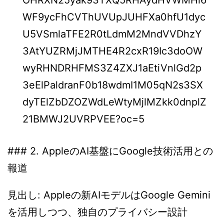
OHRXN25yak93TXQ5RHAydHVWMHl6
WF9ycFhCVThUVUpJUHFXa0hfU1dyc
U5VSmlaTFE2R0tLdmM2MndVVDhzY
3AtYUZRMjJMTHE4R2cxR19Ic3doOW
wyRHNDRHFMS3Z4ZXJ1aEtiVnlGd2p
3eElPaldranF0b18wdmI1M05qN2s3SX
dyTElZbDZOZWdLeWtyMjlMZkk0dnplZ
21BMWJ2UVRPVEE?oc=5
### 2. AppleのAI基盤にGoogle技術活用との
報道
見出し: Appleの新AIモデルはGoogle Gemini
を活用しつつ、独自のプライバシー設計