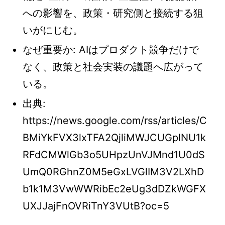
への影響を、政策・研究側と接続する狙
いがにじむ。
なぜ重要か: AIはプロダクト競争だけで
なく、政策と社会実装の議題へ広がって
いる。
出典:
https://news.google.com/rss/articles/C
BMiYkFVX3lxTFA2QjliMWJCUGplNU1k
RFdCMWlGb3o5UHpzUnVJMnd1U0dS
UmQ0RGhnZ0M5eGxLVGlIM3V2LXhD
b1k1M3VwWWRibEc2eUg3dDZkWGFX
UXJJajFnOVRiTnY3VUtB?oc=5