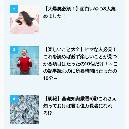
【大爆笑必須！】面白いやつ8人集
2
めました！
【楽しいこと大全】ヒマな人必見！
3
これを読めば必ず楽しいことが見つ
かる項目はたったの10個だけ！～こ
の記事読むのに所要時間はたったの
10分～
【朗報】基礎知識厳選5選!これさえ
4
知っておけば君も億万長者になれ
る!?