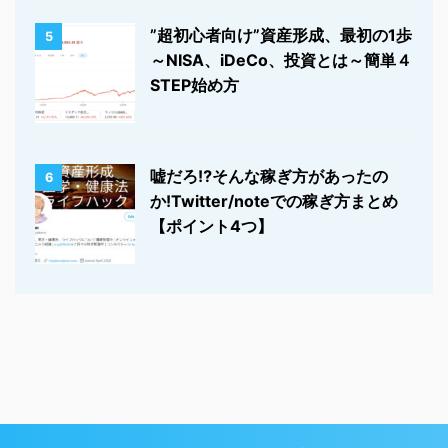
”超初心者向け”資産形成、最初の1歩
5
～NISA、iDeCo、投資とは～簡単４
STEP始め方
嘘だろ⁉そんな稼ぎ方があったの
6
か!Twitter/noteでの稼ぎ方まとめ
【ポイント4つ】