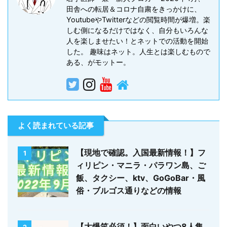
田舎への転居＆コロナ自粛をきっかけに、
YoutubeやTwitterなどの閲覧時間が爆増。楽
しむ側になるだけではなく、自分もいろんな
人を楽しませたい！とネットでの活動を開始
した。 趣味はネット。人生とは楽しむもので
ある、がモットー。
よく読まれている記事
【現地で確認。入国最新情報！】フ
1
ィリピン・マニラ・パラワン島、ご
飯、タクシー、ktv、GoGoBar・風
俗・ブルゴス通りなどの情報
【大爆笑必須！】面白いやつ8人集