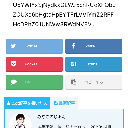
U5YWlYxSjNydkxGLWJ5cnRUdXFQb0
ZOUXd6bHgtaHpEYTFrLVViYmZ2RFF
HcDRhZ01UNWw3RWdNVFV…
Twitter
Share
Pocket
Hatena
LINE
コピーする
この記事を書いた人
最新記事
みやこのじょん
若手医師 兼 新人ブロガー 2020年4月、