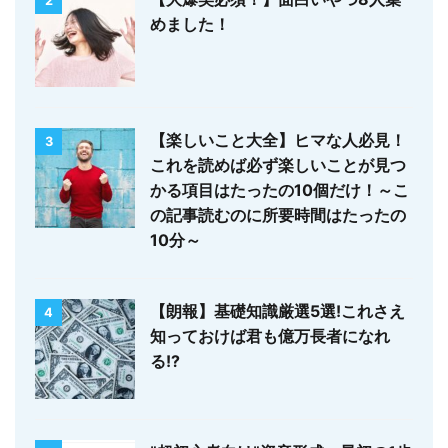
2
めました！
【楽しいこと大全】ヒマな人必見！
3
これを読めば必ず楽しいことが見つ
かる項目はたったの10個だけ！～こ
の記事読むのに所要時間はたったの
10分～
【朗報】基礎知識厳選5選!これさえ
4
知っておけば君も億万長者になれ
る!?