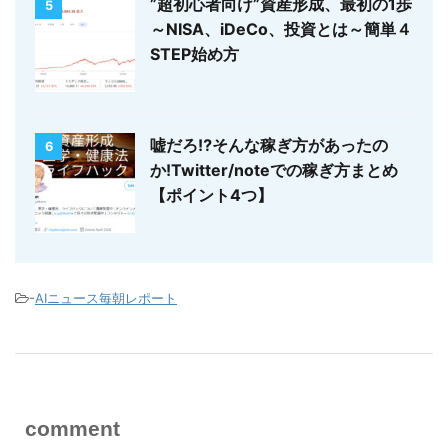
”超初心者向け”資産形成、最初の1歩
5
～NISA、iDeCo、投資とは～簡単４
STEP始め方
嘘だろ⁉そんな稼ぎ方があったの
6
か!Twitter/noteでの稼ぎ方まとめ
【ポイント4つ】
-
AIニュース毎朝レポート
comment