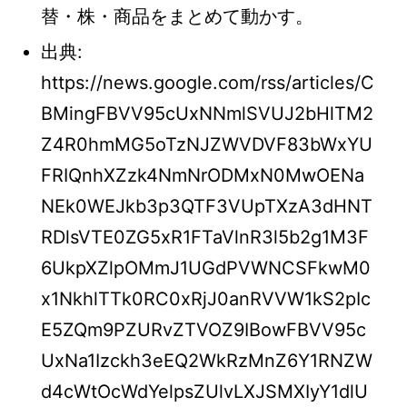
替・株・商品をまとめて動かす。
出典:
https://news.google.com/rss/articles/C
BMingFBVV95cUxNNmlSVUJ2bHlTM2
Z4R0hmMG5oTzNJZWVDVF83bWxYU
FRIQnhXZzk4NmNrODMxN0MwOENa
NEk0WEJkb3p3QTF3VUpTXzA3dHNT
RDlsVTE0ZG5xR1FTaVlnR3l5b2g1M3F
6UkpXZlpOMmJ1UGdPVWNCSFkwM0
x1NkhlTTk0RC0xRjJ0anRVVW1kS2pIc
E5ZQm9PZURvZTVOZ9IBowFBVV95c
UxNa1Izckh3eEQ2WkRzMnZ6Y1RNZW
d4cWtOcWdYelpsZUlvLXJSMXIyY1dlU