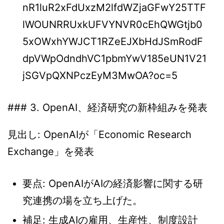
nR1luR2xFdUxzM2lfdWZjaGFwY25TTF
lWOUNRRUxkUFVYNVR0cEhQWGtjb0
5xOWxhYWJCT1RZeEJXbHdJSmRodF
dpVWpOdndhVC1pbmYwV185eUN1V21
jSGVpQXNPczEyM3MwOA?oc=5
### 3. OpenAI、経済研究の新枠組みを発表
見出し: OpenAIが「Economic Research
Exchange」を発表
要点: OpenAIがAIの経済影響に関する研
究連携の場を立ち上げた。
補足: 生成AIの雇用、生産性、制度設計