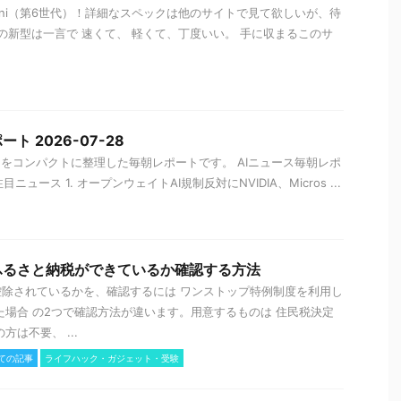
 mini（第6世代）！詳細なスペックは他のサイトで見て欲しいが、待
ini の新型は一言で 速くて、 軽くて、丁度いい。 手に収まるこのサ
ト 2026-07-28
スをコンパクトに整理した毎朝レポートです。 AIニュース毎朝レポ
1. 注目ニュース 1. オープンウェイトAI規制反対にNVIDIA、Micros ...
ふるさと納税ができているか確認する方法
除されているかを、確認するには ワンストップ特例制度を利用し
た場合 の2つで確認方法が違います。用意するものは 住民税決定
方は不要、 ...
ての記事
ライフハック・ガジェット・受験