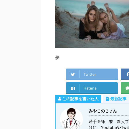
夢
Twitter
Hatena
この記事を書いた人
最新記事
みやこのじょん
若手医師 兼 新人ブ
けに、Youtubeや