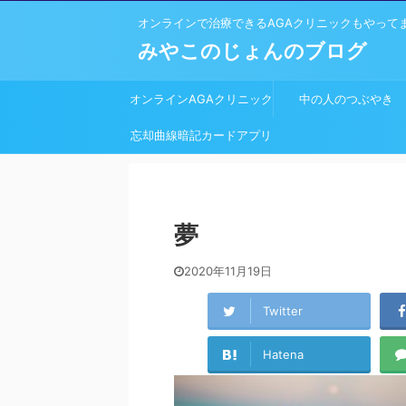
オンラインで治療できるAGAクリニックもやって
みやこのじょんのブログ
オンラインAGAクリニック
中の人のつぶやき
忘却曲線暗記カードアプリ
開発しました
夢
2020年11月19日
Twitter
Hatena