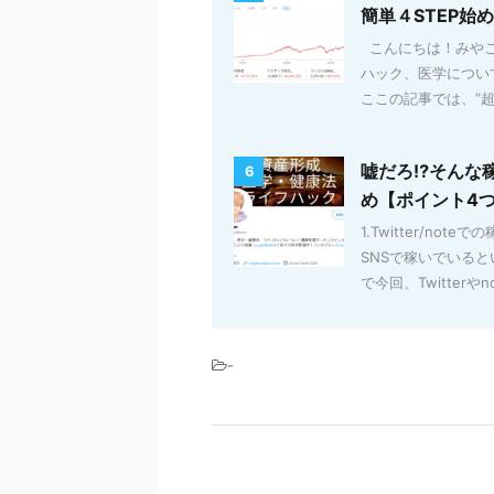
簡単４STEP始
こんにちは！みやこ
ハック、医学について
ここの記事では、”超初
嘘だろ⁉そんな稼ぎ
6
め【ポイント4
1.Twitter/n
SNSで稼いでいる
で今回、Twitterやnot
-