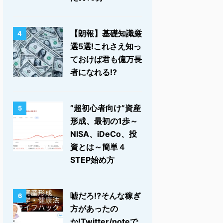
【朗報】基礎知識厳
4
選5選!これさえ知っ
ておけば君も億万長
者になれる!?
”超初心者向け”資産
5
形成、最初の1歩～
NISA、iDeCo、投
資とは～簡単４
STEP始め方
嘘だろ⁉そんな稼ぎ
6
方があったの
か!Twitter/noteで