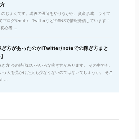
め方
のじょんです。現役の医師をやりながら、資産形成、ライフ
ブログやnote、TwitterなどのSNSで情報発信しています！
心者 ...
方があったのか!Twitter/noteでの稼ぎ方まと
つ】
oteでの稼ぎ方 今の時代はいろいろな稼ぎ方があります。 その中でも、
という人を見かけた人も少なくないのではないでしょうか。 そこ
 ...