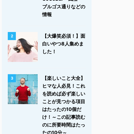
ブルゴス通りなどの
情報
【大爆笑必須！】面
2
白いやつ8人集めま
した！
【楽しいこと大全】
3
ヒマな人必見！これ
を読めば必ず楽しい
ことが見つかる項目
はたったの10個だ
け！～この記事読む
のに所要時間はたっ
たの10分～