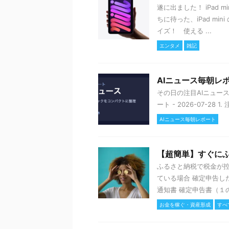
遂に出ました！ iPad
ちに待った、iPad m
イズ！ 使える ...
エンタメ
雑記
AIニュース毎朝レポー
その日の注目AIニュー
ート - 2026-07-28 
AIニュース毎朝レポート
【超簡単】すぐに
ふるさと納税で税金が控
ている場合 確定申告し
通知書 確定申告書（１の
お金を稼ぐ・資産形成
すべ