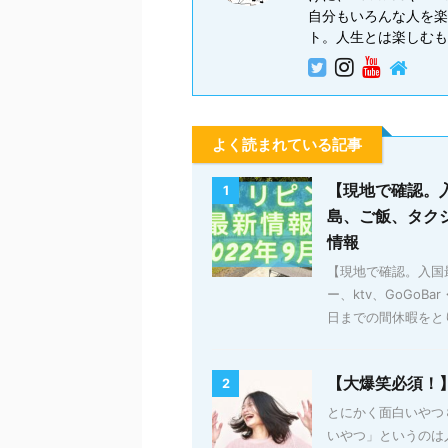
自分もいろんな人を楽
ト。人生とは楽しむも
よく読まれている記事
【現地で確認。
1
島、ご飯、タクシ
情報
【現地で確認。入国
ー、ktv、GoGoB
日までの間休暇をとり
【大爆笑必須！
2
とにかく面白いやつ
いやつ」というのは