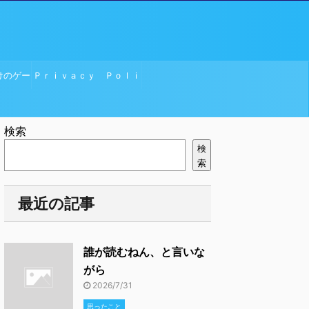
けのゲー
Ｐｒｉｖａｃｙ Ｐｏｌｉ
ｃｙ
検索
検
索
最近の記事
誰が読むねん、と言いな
がら
2026/7/31
思ったこと