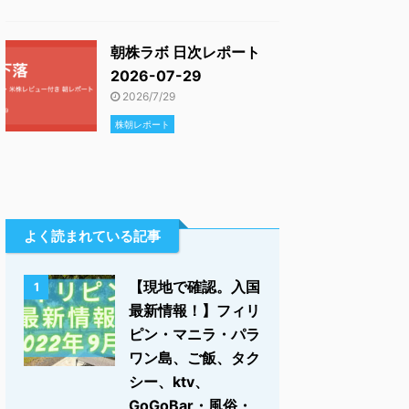
朝株ラボ 日次レポート
2026-07-29
2026/7/29
株朝レポート
よく読まれている記事
【現地で確認。入国
1
最新情報！】フィリ
ピン・マニラ・パラ
ワン島、ご飯、タク
シー、ktv、
GoGoBar・風俗・