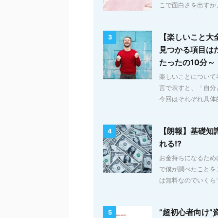
こで面白さを出すか、
【楽しいこと大
3
見つかる項目は
たったの10分～
楽しいことについて
言で表すと、「自分
今回はそれぞれ具体的
【朗報】基礎知
4
れる!?
お金持ちになるため
で僕が調べたことを
は無料なのでいくらで
”超初心者向け”
5