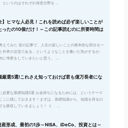
というのはそれぞれ得意分野を ...
全】ヒマな人必見！これを読めば必ず楽しいことが
たったの10個だけ！～この記事読むのに所要時間は
考えてみた 昔の記事で、人生の楽しいことの根本的な部分を一
と外界の交流である」というようなことを書いた気がするが、
に考察をしていきたいと思う。 ...
識厳選5選!これさえ知っておけば君も億万長者にな
に必要な基礎知識5選 お金持ちになるためには、というテーマ
ここに残しておきます！まずは、基礎知識から、知識を得るの
も吸収していきましょう！ １． ...
資産形成、最初の1歩～NISA、iDeCo、投資とは～