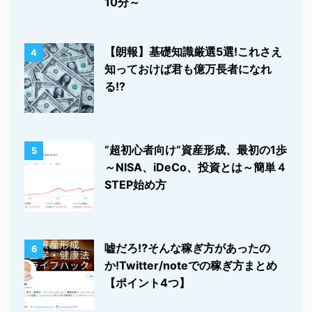
10分～
【朗報】基礎知識厳選5選!これさえ
4
知っておけば君も億万長者になれ
る!?
”超初心者向け”資産形成、最初の1歩
5
～NISA、iDeCo、投資とは～簡単４
STEP始め方
嘘だろ⁉そんな稼ぎ方があったの
6
か!Twitter/noteでの稼ぎ方まとめ
【ポイント4つ】