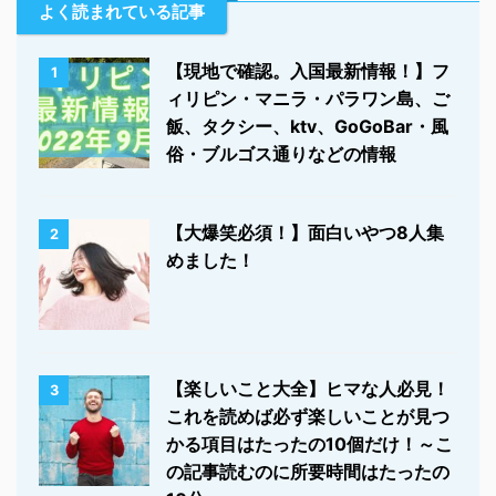
よく読まれている記事
【現地で確認。入国最新情報！】フ
1
ィリピン・マニラ・パラワン島、ご
飯、タクシー、ktv、GoGoBar・風
俗・ブルゴス通りなどの情報
【大爆笑必須！】面白いやつ8人集
2
めました！
【楽しいこと大全】ヒマな人必見！
3
これを読めば必ず楽しいことが見つ
かる項目はたったの10個だけ！～こ
の記事読むのに所要時間はたったの