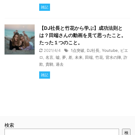
雑記
【DJ社長と竹花から学ぶ】成功法則と
は？田端さんの動画を見て思ったこと。
たった１つのこと。
2021/4/4
1点突破
,
DJ社長
,
Youtube
,
ピエ
ロ
,
名言
,
嘘
,
夢
,
差
,
未来
,
田端
,
竹花
,
背水の陣
,
詐
欺
,
貴騎
,
過去
雑記
検索
検