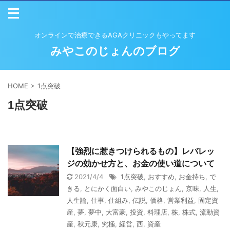
オンラインで治療できるAGAクリニックもやってます
みやこのじょんのブログ
HOME
>
1点突破
1点突破
【強烈に惹きつけられるもの】レバレッ
ジの効かせ方と、お金の使い道について
2021/4/4
1点突破
,
おすすめ
,
お金持ち
,
で
きる
,
とにかく面白い
,
みやこのじょん
,
京味
,
人生
,
人生論
,
仕事
,
仕組み
,
伝説
,
価格
,
営業利益
,
固定資
産
,
夢
,
夢中
,
大富豪
,
投資
,
料理店
,
株
,
株式
,
流動資
産
,
秋元康
,
究極
,
経営
,
西
,
資産