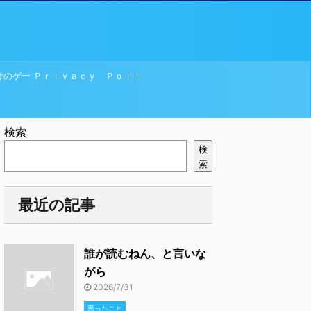
けのゲー
Ｐｒｉｖａｃｙ Ｐｏｌｉ
ｃｙ
検索
検
索
最近の記事
誰が読むねん、と言いな
がら
2026/7/31
思ったこと