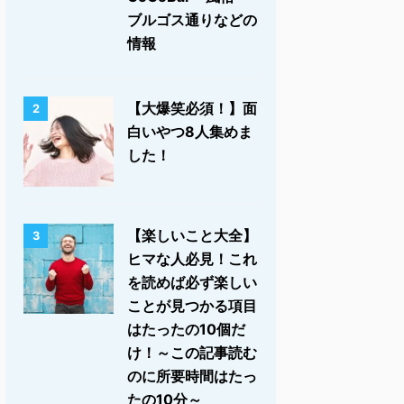
ブルゴス通りなどの
情報
【大爆笑必須！】面
2
白いやつ8人集めま
した！
【楽しいこと大全】
3
ヒマな人必見！これ
を読めば必ず楽しい
ことが見つかる項目
はたったの10個だ
け！～この記事読む
のに所要時間はたっ
たの10分～