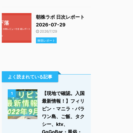
朝株ラボ 日次レポート
2026-07-29
2026/7/29
株朝レポート
よく読まれている記事
【現地で確認。入国
1
最新情報！】フィリ
ピン・マニラ・パラ
ワン島、ご飯、タク
シー、ktv、
GoGoBar・風俗・