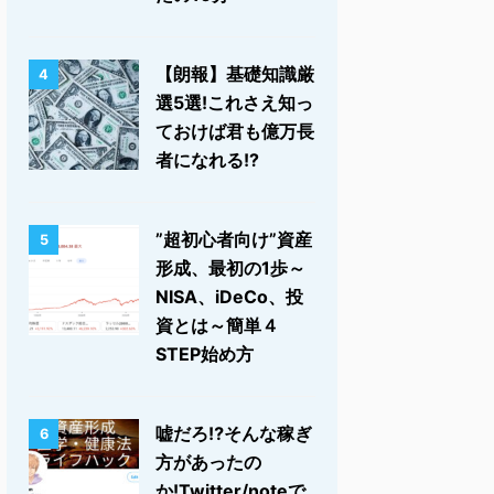
【朗報】基礎知識厳
4
選5選!これさえ知っ
ておけば君も億万長
者になれる!?
”超初心者向け”資産
5
形成、最初の1歩～
NISA、iDeCo、投
資とは～簡単４
STEP始め方
嘘だろ⁉そんな稼ぎ
6
方があったの
か!Twitter/noteで