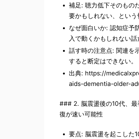
補足: 聴力低下そのも
要かもしれない、という
なぜ面白いか: 認知症
入で動くかもしれない話
話す時の注意点: 関連
すると断定はできない。
出典: https://medicalxp
aids-dementia-older-adu
### 2. 脳震盪後の10
復が速い可能性
要点: 脳震盪を起こした