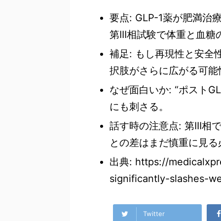
要点: GLP-1薬が肥満
第III相試験で体重と血
補足: もし再現性と安
択肢がさらに広がる可能
なぜ面白いか: “ポストG
にも刺さる。
話す時の注意点: 第II
との差はまだ慎重に見る
出典: https://medicalxp
significantly-slashes-w
Twitter