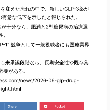
治療を変えた流れの中で、新しいGLP-3薬が
糖の有意な低下を示したと報じられた。
全性が十分なら、肥満と2型糖尿病の治療選
性。
LP-1” 競争として一般視聴者にも医療業界
I相でも未承認段階なら、長期安全性や既存薬
必要がある。
ress.com/news/2026-06-glp-drug-
eight.html
Share
Pocket