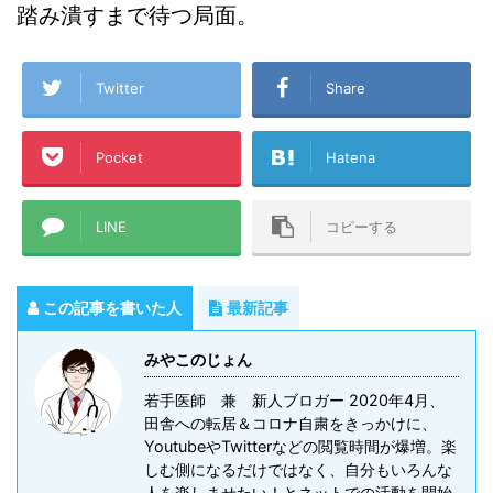
踏み潰すまで待つ局面。
Twitter
Share
Pocket
Hatena
LINE
コピーする
この記事を書いた人
最新記事
みやこのじょん
若手医師 兼 新人ブロガー 2020年4月、
田舎への転居＆コロナ自粛をきっかけに、
YoutubeやTwitterなどの閲覧時間が爆増。楽
しむ側になるだけではなく、自分もいろんな
人を楽しませたい！とネットでの活動を開始