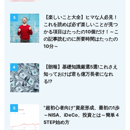
【楽しいこと大全】ヒマな人必見！
3
これを読めば必ず楽しいことが見つ
かる項目はたったの10個だけ！～こ
の記事読むのに所要時間はたったの
10分～
【朗報】基礎知識厳選5選!これさえ
4
知っておけば君も億万長者になれ
る!?
”超初心者向け”資産形成、最初の1歩
5
～NISA、iDeCo、投資とは～簡単４
STEP始め方