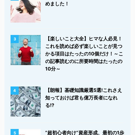
めました！
【楽しいこと大全】ヒマな人必見！
3
これを読めば必ず楽しいことが見つ
かる項目はたったの10個だけ！～こ
の記事読むのに所要時間はたったの
10分～
【朗報】基礎知識厳選5選!これさえ
4
知っておけば君も億万長者になれ
る!?
”超初心者向け”資産形成、最初の1歩
5