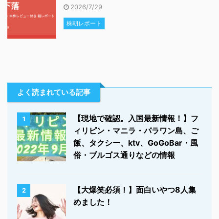
2026/7/29
株朝レポート
よく読まれている記事
【現地で確認。入国最新情報！】フ
1
ィリピン・マニラ・パラワン島、ご
飯、タクシー、ktv、GoGoBar・風
俗・ブルゴス通りなどの情報
【大爆笑必須！】面白いやつ8人集
2
めました！