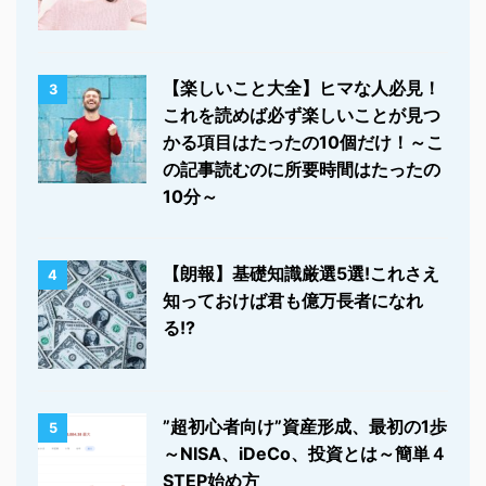
【楽しいこと大全】ヒマな人必見！
3
これを読めば必ず楽しいことが見つ
かる項目はたったの10個だけ！～こ
の記事読むのに所要時間はたったの
10分～
【朗報】基礎知識厳選5選!これさえ
4
知っておけば君も億万長者になれ
る!?
”超初心者向け”資産形成、最初の1歩
5
～NISA、iDeCo、投資とは～簡単４
STEP始め方