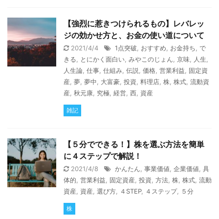
【強烈に惹きつけられるもの】レバレッ
ジの効かせ方と、お金の使い道について
2021/4/4
1点突破
,
おすすめ
,
お金持ち
,
で
きる
,
とにかく面白い
,
みやこのじょん
,
京味
,
人生
,
人生論
,
仕事
,
仕組み
,
伝説
,
価格
,
営業利益
,
固定資
産
,
夢
,
夢中
,
大富豪
,
投資
,
料理店
,
株
,
株式
,
流動資
産
,
秋元康
,
究極
,
経営
,
西
,
資産
雑記
【５分でできる！】株を選ぶ方法を簡単
に４ステップで解説！
2021/4/8
かんたん
,
事業価値
,
企業価値
,
具
体的
,
営業利益
,
固定資産
,
投資
,
方法
,
株
,
株式
,
流動
資産
,
資産
,
選び方
,
４STEP
,
４ステップ
,
５分
株