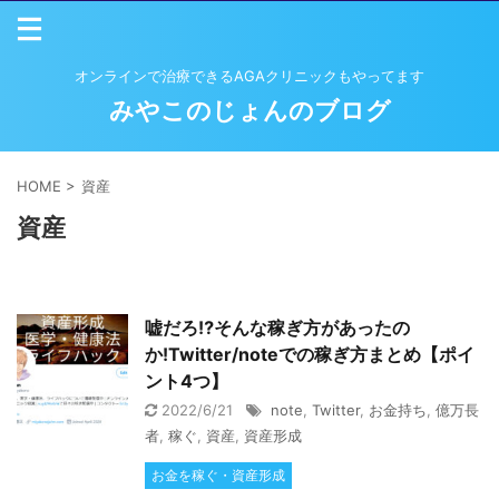
オンラインで治療できるAGAクリニックもやってます
みやこのじょんのブログ
HOME
>
資産
資産
嘘だろ⁉そんな稼ぎ方があったの
か!Twitter/noteでの稼ぎ方まとめ【ポイ
ント4つ】
2022/6/21
note
,
Twitter
,
お金持ち
,
億万長
者
,
稼ぐ
,
資産
,
資産形成
お金を稼ぐ・資産形成