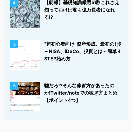
【朗報】基礎知識厳選5選!これさえ
4
知っておけば君も億万長者になれ
る!?
”超初心者向け”資産形成、最初の1歩
5
～NISA、iDeCo、投資とは～簡単４
STEP始め方
嘘だろ⁉そんな稼ぎ方があったの
6
か!Twitter/noteでの稼ぎ方まとめ
【ポイント4つ】