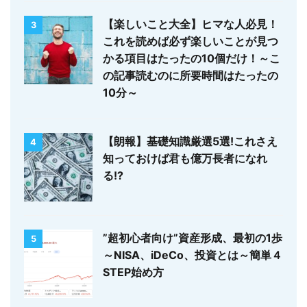
【楽しいこと大全】ヒマな人必見！
3
これを読めば必ず楽しいことが見つ
かる項目はたったの10個だけ！～こ
の記事読むのに所要時間はたったの
10分～
【朗報】基礎知識厳選5選!これさえ
4
知っておけば君も億万長者になれ
る!?
”超初心者向け”資産形成、最初の1歩
5
～NISA、iDeCo、投資とは～簡単４
STEP始め方