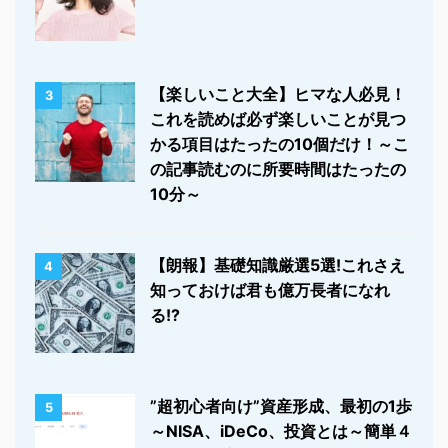
【楽しいこと大全】ヒマな人必見！
3
これを読めば必ず楽しいことが見つ
かる項目はたったの10個だけ！～こ
の記事読むのに所要時間はたったの
10分～
【朗報】基礎知識厳選5選!これさえ
4
知っておけば君も億万長者になれ
る!?
”超初心者向け”資産形成、最初の1歩
5
～NISA、iDeCo、投資とは～簡単４