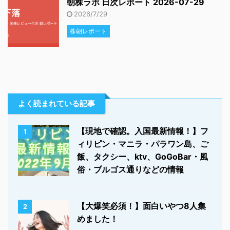
朝株ラボ 日次レポート 2026-07-29
2026/7/29
株朝レポート
よく読まれている記事
【現地で確認。入国最新情報！】フ
1
ィリピン・マニラ・パラワン島、ご
飯、タクシー、ktv、GoGoBar・風
俗・ブルゴス通りなどの情報
【大爆笑必須！】面白いやつ8人集
2
めました！