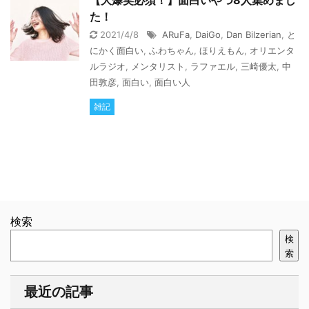
【大爆笑必須！】面白いやつ8人集めまし
た！
2021/4/8
ARuFa
,
DaiGo
,
Dan Bilzerian
,
と
にかく面白い
,
ふわちゃん
,
ほりえもん
,
オリエンタ
ルラジオ
,
メンタリスト
,
ラファエル
,
三崎優太
,
中
田敦彦
,
面白い
,
面白い人
雑記
検索
検
索
最近の記事