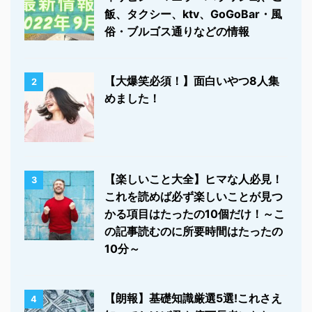
飯、タクシー、ktv、GoGoBar・風
俗・ブルゴス通りなどの情報
【大爆笑必須！】面白いやつ8人集
2
めました！
【楽しいこと大全】ヒマな人必見！
3
これを読めば必ず楽しいことが見つ
かる項目はたったの10個だけ！～こ
の記事読むのに所要時間はたったの
10分～
【朗報】基礎知識厳選5選!これさえ
4