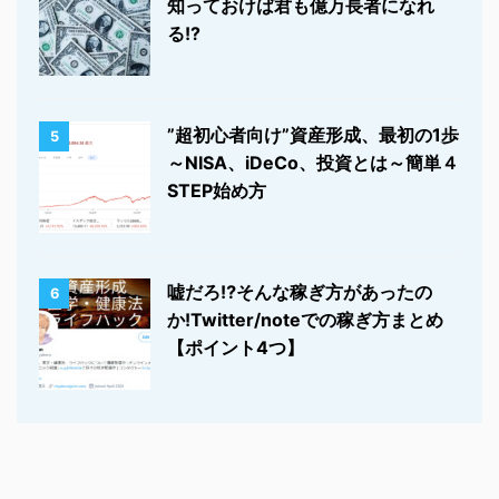
知っておけば君も億万長者になれ
る!?
”超初心者向け”資産形成、最初の1歩
5
～NISA、iDeCo、投資とは～簡単４
STEP始め方
嘘だろ⁉そんな稼ぎ方があったの
6
か!Twitter/noteでの稼ぎ方まとめ
【ポイント4つ】