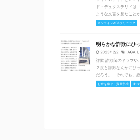
ド・デュタステリドは「
ような文言を見たことがあ
オンラインAGAクリニック
明らかな詐欺にひ
2023/12/2
AGA
,
L
詐欺 詐欺師のドラマや
２度と詐欺なんかにひ
だろう。 それでも、必ず 
お金を稼ぐ・資産形成
すべ