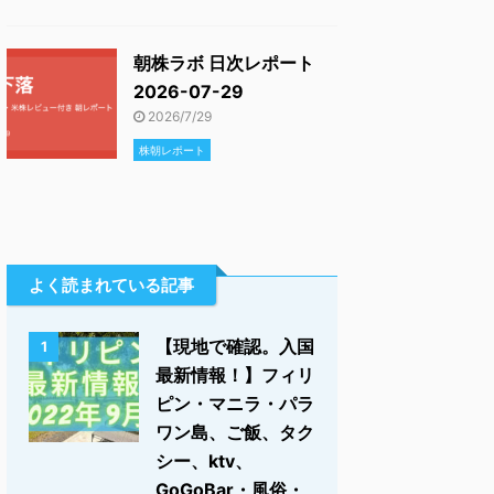
朝株ラボ 日次レポート
2026-07-29
2026/7/29
株朝レポート
よく読まれている記事
【現地で確認。入国
1
最新情報！】フィリ
ピン・マニラ・パラ
ワン島、ご飯、タク
シー、ktv、
GoGoBar・風俗・