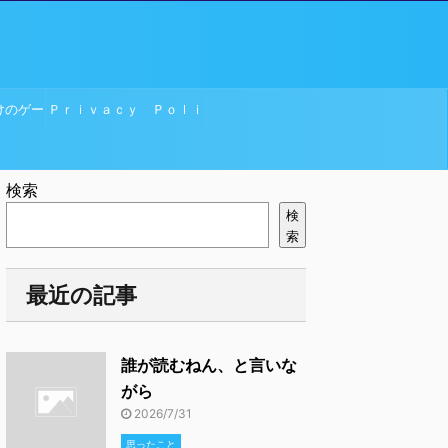
けのゲー
Ｐｒｉｖａｃｙ Ｐｏｌｉ
ｃｙ
検索
検
索
最近の記事
誰が読むねん、と言いな
がら
2026/7/31
思ったこと