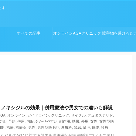
ます
すべての記事
オンラインAGAクリニック
障害物を避けるだ
ム
ミノキシジルの効果｜併用療法や男女での違いも解説
AGA
,
オンライン
,
ガイドライン
,
クリニック
,
サイクル
,
デュタステリド
,
ジル
,
予約
,
併用
,
内服
,
分かりやすい
,
副作用
,
効果
,
外用
,
女性
,
女性型脱
周期
,
治療
,
治療薬
,
男性
,
男性型脱毛症
,
皮膚科
,
禁忌
,
薄毛
,
解説
,
診療
シジルのAGAに対する効果を現役医師が徹底解説 ”フィナステリ