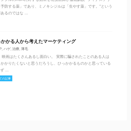
予防する薬」であり、ミノキシジルは「生やす薬」です。”という
るのではな ...
っかかる人から考えたマーケティング
P
,
ハゲ
,
治療
,
薄毛
、映画はたくさんあるし面白い。 実際に騙されたことのある人は
っかかりたくないと思うだろうし、ひっかかるものかと思っている
...
ての記事