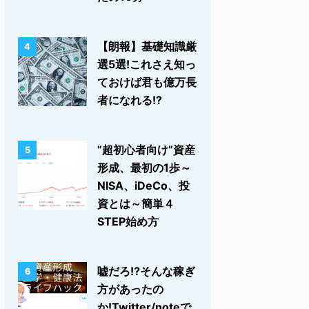
【朗報】基礎知識厳
4
選5選!これさえ知っ
ておけば君も億万長
者になれる!?
”超初心者向け”資産
5
形成、最初の1歩～
NISA、iDeCo、投
資とは～簡単４
STEP始め方
嘘だろ⁉そんな稼ぎ
6
方があったの
か!Twitter/noteで