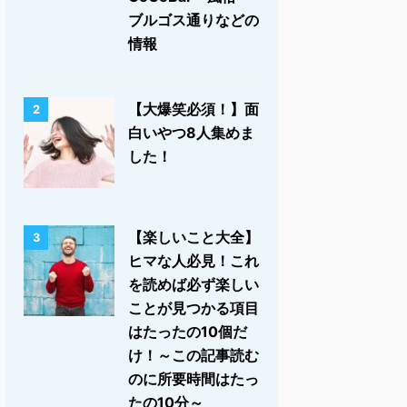
ブルゴス通りなどの
情報
【大爆笑必須！】面
2
白いやつ8人集めま
した！
【楽しいこと大全】
3
ヒマな人必見！これ
を読めば必ず楽しい
ことが見つかる項目
はたったの10個だ
け！～この記事読む
のに所要時間はたっ
たの10分～