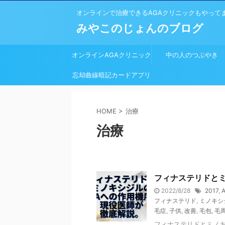
オンラインで治療できるAGAクリニックもやって
みやこのじょんのブログ
オンラインAGAクリニック
中の人のつぶやき
忘却曲線暗記カードアプリ
開発しました
HOME
>
治療
治療
フィナステリドと
2022/8/28
2017
,
フィナステリド
,
ミノキシ
毛症
,
子供
,
改善
,
毛包
,
毛
フィナステリドとミノキ